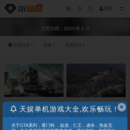
登录
全部
月度归档：
2024 年 1 月
全部分类
价格
热度排行
×
天娱单机游戏大全,欢乐畅玩！
全部游戏
射击游戏
全部游戏
射击游戏
战地3/战地风云3
战争传说
关于GTA系列，看门狗 ，如龙，仁王，虐杀，热血无