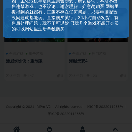
3 年前
413
5
3 年前
150
5
赖，生化危机等是淘宝禁售游戏，请勿咨询，本店不出
售违禁游戏，也不议论，谢谢理解，介意勿购买 网站里
搜得到的就都有，正版不存在任何问题，只要电脑配置
没问题就都能玩。直接购买就行，24小时自动发货，有
售后处理问题，玩不了可退款 只玩几个游戏不想开会员
的可以网站里注册单独购买
全部游戏
射击游戏
全部游戏
热门游戏
漫威蜘蛛侠：重制版
海贼无双4
3 年前
147
5
3 年前
120
5
Copyright © 2021
RiPro-V2
- All rights reserved
|
湘ICP备2022011588号
|
湘ICP备2022011588号