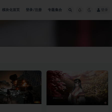
模块化首页
登录/注册
专题集合
登录