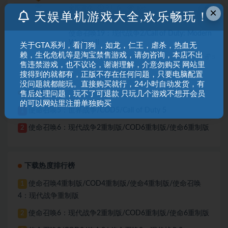
全部游戏
9 月前
106
5
×
天娱单机游戏大全,欢乐畅玩！
使命召唤19：现代战争2/Call of Duty: Modern
Warfare II
关于GTA系列，看门狗 ，如龙，仁王，虐杀，热血无
赖，生化危机等是淘宝禁售游戏，请勿咨询，本店不出
全部游戏
9 月前
116
5
售违禁游戏，也不议论，谢谢理解，介意勿购买 网站里
搜得到的就都有，正版不存在任何问题，只要电脑配置
没问题就都能玩。直接购买就行，24小时自动发货，有
销量排行榜
售后处理问题，玩不了可退款 只玩几个游戏不想开会员
的可以网站里注册单独购买
使命召唤5：世界战争/COD5/Call of Duty 5
1
使命召唤6：现代战争2重制版/COD6重制版/使命6重制版
2
下载热度排行榜
使命召唤4重制版/COD4重制版/使命4重制版/使命召唤
1
4：现代战争重制版
使命召唤6：现代战争2重制版/COD6重制版/使命6重制版
2