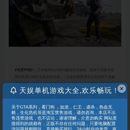
#免责声明#：
①本站部分内容转载自其它媒体，但并不代表本站
赞同其观点和对其真实性负责。/ ②若您需要商业运营或用于其他
商业活动，请您购买正版授权并合法使用。/ ③如果本站有侵犯、
×
天娱单机游戏大全,欢乐畅玩！
不妥之处的资源，请联系我们。将会第一时间解决！/ ④本站部分
内容均由互联网收集整理，仅供大家参考、学习，不存在任何商
业目的与商业用途。/ ⑤本站提供的所有资源仅供参考学习使用，
关于GTA系列，看门狗 ，如龙，仁王，虐杀，热血无
版权归原著所有，禁止下载本站资源参与任何商业和非法行为，
赖，生化危机等是淘宝禁售游戏，请勿咨询，本店不出
售违禁游戏，也不议论，谢谢理解，介意勿购买 网站里
请于24小时之内删除!/
搜得到的就都有，正版不存在任何问题，只要电脑配置
没问题就都能玩。直接购买就行，24小时自动发货，有