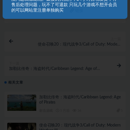
售后处理问题，玩不了可退款 只玩几个游戏不想开会员
的可以网站里注册单独购买
打赏
收藏
海报
链接
上一篇
使命召唤20：现代战争3/Call of Duty: Modern
Warfare III
下一篇
加勒比传奇：海盗时代/Caribbean Legend: Age of
Pirates
相关文章
加勒比传奇：海盗时代/Caribbean Legend: Age
of Pirates
射击游戏
5 月前
34
5
使命召唤20：现代战争3/Call of Duty: Modern