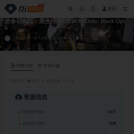
登录
全部
使命召唤21：黑色行动6/Call of Duty: Black Ops
6
全部游戏
9 月前
0
99
5
详情介绍
常见问题
当前位置：
首页
全部游戏
正文
资源信息
普通用户特权：
5金币
会员用户特权：
免费