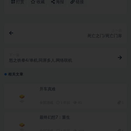
打赏
收藏
海报
链接
上一篇
死亡之门/死亡门扉
下一篇
怒之铁拳4/单机.同屏多人.网络联机
相关文章
开车真难
全部游戏
1 年前
85
5
最终幻想7：重生
全部游戏
1 年前
103
5