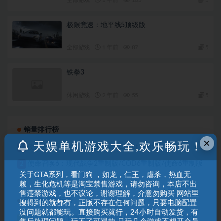
极限竞速：地平线5顶级版
全部游戏
1 年前
87
5
铁拳3
休闲游戏
2 年前
55
5
销量排行榜
×
天娱单机游戏大全,欢乐畅玩！
使命召唤5：世界战争/COD5/Call of Duty 5
1
使命召唤6：现代战争2重制版/COD6重制版/使命6重制版
2
关于GTA系列，看门狗 ，如龙，仁王，虐杀，热血无
赖，生化危机等是淘宝禁售游戏，请勿咨询，本店不出
售违禁游戏，也不议论，谢谢理解，介意勿购买 网站里
下载热度排行榜
搜得到的就都有，正版不存在任何问题，只要电脑配置
没问题就都能玩。直接购买就行，24小时自动发货，有
使命召唤4重制版/COD4重制版/使命4重制版/使命召唤
1