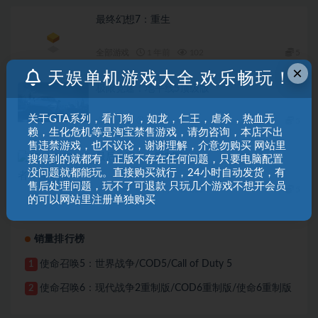
最终幻想7：重生
全部游戏
1 年前
102
5
×
天娱单机游戏大全,欢乐畅玩！
极限竞速：地平线5顶级版
关于GTA系列，看门狗 ，如龙，仁王，虐杀，热血无
全部游戏
1 年前
87
5
赖，生化危机等是淘宝禁售游戏，请勿咨询，本店不出
售违禁游戏，也不议论，谢谢理解，介意勿购买 网站里
最后生还者：重制版
搜得到的就都有，正版不存在任何问题，只要电脑配置
没问题就都能玩。直接购买就行，24小时自动发货，有
售后处理问题，玩不了可退款 只玩几个游戏不想开会员
全部游戏
2 年前
206
5
的可以网站里注册单独购买
销量排行榜
使命召唤5：世界战争/COD5/Call of Duty 5
1
使命召唤6：现代战争2重制版/COD6重制版/使命6重制版
2