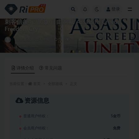
登录
全部
刺客信条4：黑旗 自由呐喊/Assassins Creed
Freedom Cry
全部游戏
4 年前
0
79
5
详情介绍
常见问题
当前位置：
首页
全部游戏
正文
资源信息
普通用户特权：
5金币
会员用户特权：
免费