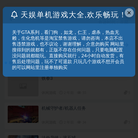
×
天娱单机游戏大全,欢乐畅玩！
上一篇
奇迹时代：星陨
关于GTA系列，看门狗 ，如龙，仁王，虐杀，热血无
赖，生化危机等是淘宝禁售游戏，请勿咨询，本店不出
下一篇
售违禁游戏，也不议论，谢谢理解，介意勿购买 网站里
开拓者：正义之怒
搜得到的就都有，正版不存在任何问题，只要电脑配置
没问题就都能玩。直接购买就行，24小时自动发货，有
售后处理问题，玩不了可退款 只玩几个游戏不想开会员
相关文章
的可以网站里注册单独购买
铁拳3
休闲游戏
2 年前
55
5
机械守护者/机器人任务
休闲游戏
2 年前
34
5