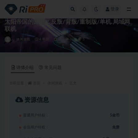
登录
全部
太阳帝国的原罪：反叛/背叛/重制版/单机.局域网
联机
休闲游戏
4 年前
0
35
5
详情介绍
常见问题
当前位置：
首页
休闲游戏
正文
资源信息
普通用户特权：
5金币
会员用户特权：
免费