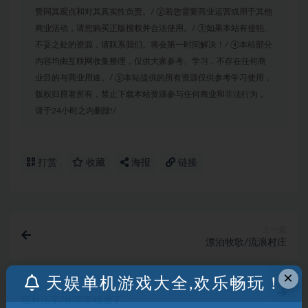
赞同其观点和对其真实性负责。/ ②若您需要商业运营或用于其他
商业活动，请您购买正版授权并合法使用。/ ③如果本站有侵犯、
不妥之处的资源，请联系我们。将会第一时间解决！/ ④本站部分
内容均由互联网收集整理，仅供大家参考、学习，不存在任何商
业目的与商业用途。/ ⑤本站提供的所有资源仅供参考学习使用，
版权归原著所有，禁止下载本站资源参与任何商业和非法行为，
请于24小时之内删除!/
打赏
收藏
海报
链接
上一篇
漂泊牧歌/流浪村庄
×
天娱单机游戏大全,欢乐畅玩！
下一篇
狂野泊车/你停车糟透了