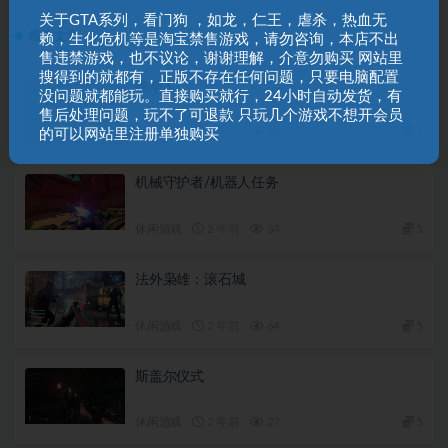
关于GTA系列，看门狗 ，如龙，仁王，虐杀，热血无
相关文章
赖，生化危机等是淘宝禁售游戏，请勿咨询，本店不出
售违禁游戏，也不议论，谢谢理解，介意勿购买 网站里
搜得到的就都有，正版不存在任何问题，只要电脑配置
铁拳3
没问题就都能玩。直接购买就行，24小时自动发货，有
售后处理问题，玩不了可退款 只玩几个游戏不想开会员
休闲游戏
2 年前
55
5
的可以网站里注册单独购买
机械守护者/机器人任务
休闲游戏
2 年前
34
5
法外枭雄：滚石城
休闲游戏
2 年前
64
5
斯盖尔仪式
休闲游戏
2 年前
27
5