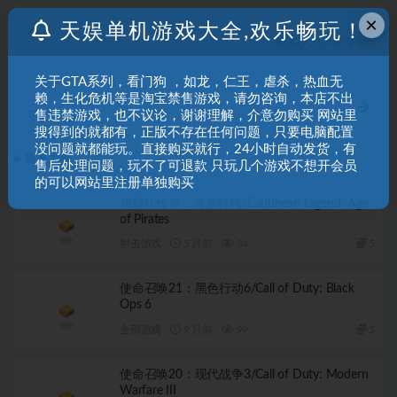
×
上一篇
天娱单机游戏大全,欢乐畅玩！
模拟人生4豪华版
关于GTA系列，看门狗 ，如龙，仁王，虐杀，热血无
赖，生化危机等是淘宝禁售游戏，请勿咨询，本店不出
下一篇
售违禁游戏，也不议论，谢谢理解，介意勿购买 网站里
宇宙汉堡王
搜得到的就都有，正版不存在任何问题，只要电脑配置
没问题就都能玩。直接购买就行，24小时自动发货，有
相关文章
售后处理问题，玩不了可退款 只玩几个游戏不想开会员
的可以网站里注册单独购买
加勒比传奇：海盗时代/Caribbean Legend: Age
of Pirates
射击游戏
5 月前
34
5
使命召唤21：黑色行动6/Call of Duty: Black
Ops 6
全部游戏
9 月前
99
5
使命召唤20：现代战争3/Call of Duty: Modern
Warfare III