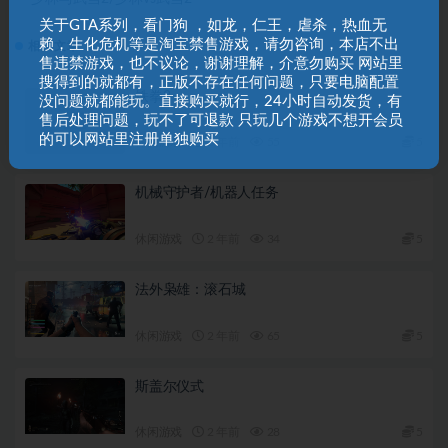
关于GTA系列，看门狗 ，如龙，仁王，虐杀，热血无
赖，生化危机等是淘宝禁售游戏，请勿咨询，本店不出
相关文章
售违禁游戏，也不议论，谢谢理解，介意勿购买 网站里
搜得到的就都有，正版不存在任何问题，只要电脑配置
铁拳3
没问题就都能玩。直接购买就行，24小时自动发货，有
售后处理问题，玩不了可退款 只玩几个游戏不想开会员
的可以网站里注册单独购买
休闲游戏
2 年前
55
5
机械守护者/机器人任务
休闲游戏
2 年前
34
5
法外枭雄：滚石城
休闲游戏
2 年前
65
5
斯盖尔仪式
休闲游戏
2 年前
28
5