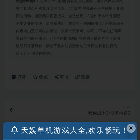
#免责声明#：
①本站部分内容转载自其它媒体，但并不代表本站
赞同其观点和对其真实性负责。/ ②若您需要商业运营或用于其他
商业活动，请您购买正版授权并合法使用。/ ③如果本站有侵犯、
不妥之处的资源，请联系我们。将会第一时间解决！/ ④本站部分
内容均由互联网收集整理，仅供大家参考、学习，不存在任何商
业目的与商业用途。/ ⑤本站提供的所有资源仅供参考学习使用，
版权归原著所有，禁止下载本站资源参与任何商业和非法行为，
请于24小时之内删除!/
打赏
收藏
海报
链接
上一篇
喷射战士3/斯普拉遁3
×
天娱单机游戏大全,欢乐畅玩！
下一篇
少林与武当2/少林vs武当2