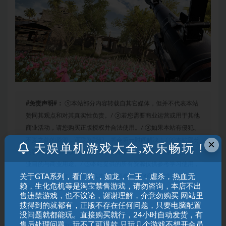
#免责声明#：
①本站部分内容转载自其它媒体，但并不代表本站
赞同其观点和对其真实性负责。/ ②若您需要商业运营或用于其他
商业活动，请您购买正版授权并合法使用。/ ③如果本站有侵犯、
不妥之处的资源，请联系我们。将会第一时间解决！/ ④本站部分
×
天娱单机游戏大全,欢乐畅玩！
内容均由互联网收集整理，仅供大家参考、学习，不存在任何商
业目的与商业用途。/ ⑤本站提供的所有资源仅供参考学习使用，
版权归原著所有，禁止下载本站资源参与任何商业和非法行为，
关于GTA系列，看门狗 ，如龙，仁王，虐杀，热血无
赖，生化危机等是淘宝禁售游戏，请勿咨询，本店不出
请于24小时之内删除!/
售违禁游戏，也不议论，谢谢理解，介意勿购买 网站里
搜得到的就都有，正版不存在任何问题，只要电脑配置
没问题就都能玩。直接购买就行，24小时自动发货，有
售后处理问题，玩不了可退款 只玩几个游戏不想开会员