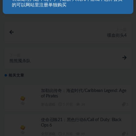
打赏
收藏
海报
链接
的可以网站里注册单独购买
上一篇
喋血街头4
下一篇
熊熊魇杀队
相关文章
加勒比传奇：海盗时代/Caribbean Legend: Age
of Pirates
射击游戏
5 月前
34
5
使命召唤21：黑色行动6/Call of Duty: Black
Ops 6
全部游戏
9 月前
99
5